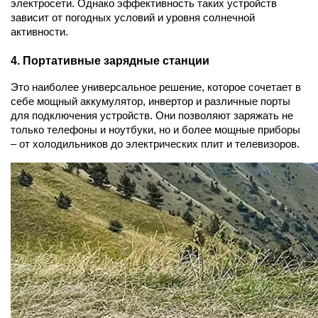
электросети. Однако эффективность таких устройств 
зависит от погодных условий и уровня солнечной 
активности.
4. Портативные зарядные станции
Это наиболее универсальное решение, которое сочетает в 
себе мощный аккумулятор, инвертор и различные порты 
для подключения устройств. Они позволяют заряжать не 
только телефоны и ноутбуки, но и более мощные приборы 
– от холодильников до электрических плит и телевизоров.