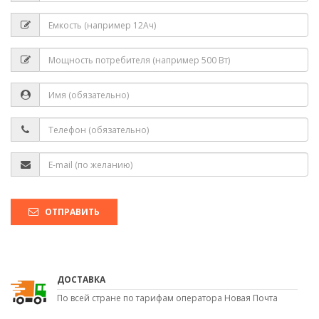
ОТПРАВИТЬ
ДОСТАВКА
По всей стране по тарифам оператора Новая Почта