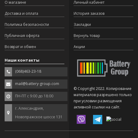
О магазине
Личный кабинет
Доставка и оплата
История заказов
Политика безопасности
Закладки
Публичная оферта
Вернуть товар
Возврат и обмен
Акции
Наши контакты
(068)463-23-18
mail@battery-group.com
© Copyright 2022. Копирование
материалов разрешено только
ПН-ПТ с 9:00 до 18:00
при условии размещения
активной ссылки на сайт.
г. Александрия,
Новопражское шоссе 131