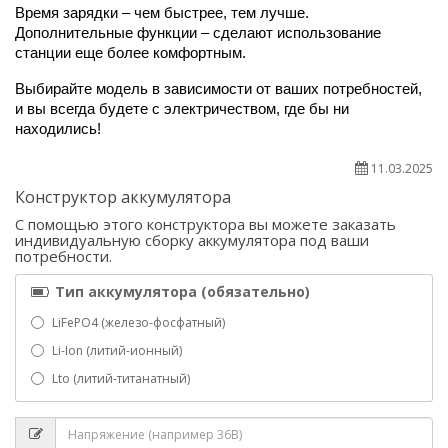
Время зарядки – чем быстрее, тем лучше.
Дополнительные функции – сделают использование 
станции еще более комфортным.
Выбирайте модель в зависимости от ваших потребностей, 
и вы всегда будете с электричеством, где бы ни 
находились!
11.03.2025
Конструктор аккумулятора
С помощью этого конструктора вы можете заказать
индивидуальную сборку аккумулятора под ваши
потребности.
Тип аккумулятора (обязательно)
LiFePO4 (железо-фосфатный)
Li-Ion (литий-ионный)
Lto (литий-титанатный)