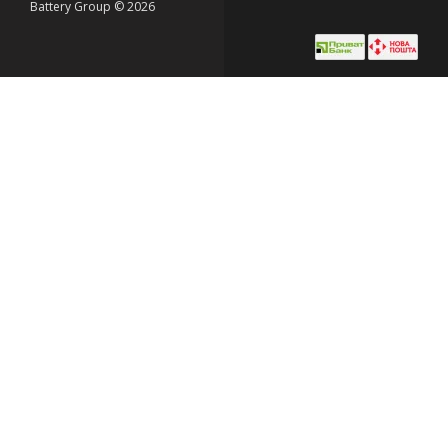
Battery Group © 2026