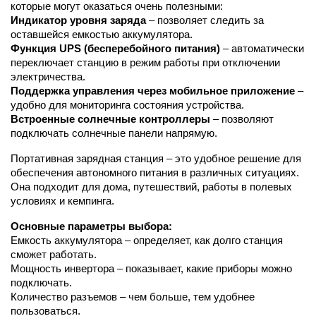
которые могут оказаться очень полезными:
Индикатор уровня заряда
 – позволяет следить за 
оставшейся емкостью аккумулятора.
Функция UPS (бесперебойного питания)
 – автоматически 
переключает станцию в режим работы при отключении 
электричества.
Поддержка управления через мобильное приложение
 – 
удобно для мониторинга состояния устройства.
Встроенные солнечные контроллеры
 – позволяют 
подключать солнечные панели напрямую.
Портативная зарядная станция – это удобное решение для 
обеспечения автономного питания в различных ситуациях. 
Она подходит для дома, путешествий, работы в полевых 
условиях и кемпинга.
Основные параметры выбора:
Емкость аккумулятора – определяет, как долго станция 
сможет работать.
Мощность инвертора – показывает, какие приборы можно 
подключать.
Количество разъемов – чем больше, тем удобнее 
пользоваться.