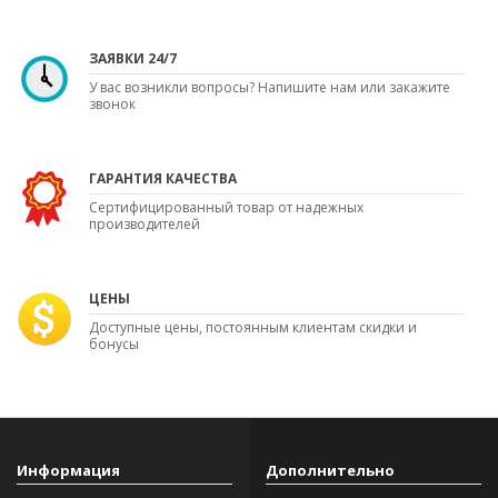
ЗАЯВКИ 24/7
У вас возникли вопросы? Напишите нам или закажите
звонок
ГАРАНТИЯ КАЧЕСТВА
Сертифицированный товар от надежных
производителей
ЦЕНЫ
Доступные цены, постоянным клиентам скидки и
бонусы
Информация
Дополнительно