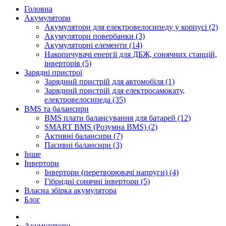
Головна
Акумулятори
Акумулятори для електровелосипеду у корпусі (2)
Акумулятори повербанки (3)
Акумуляторні елементи (14)
Накопичувачі енергії для ДБЖ, сонячних станцій,
інверторів (5)
Зарядні пристрої
Зарядний пристрій для автомобіля (1)
Зарядний пристрій для електросамокату,
електровелосипеда (35)
BMS та балансири
BMS плати балансування для батарей (12)
SMART BMS (Розумна BMS) (2)
Активні балансири (7)
Пасивні балансири (3)
Інше
Інвертори
Інвертори (перетворювачі напруги) (4)
Гібридні сонячні інвертори (5)
Власна збірка акумулятора
Блог
Акумулятори