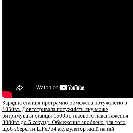
Зарядна станція програмно обмежена потужністю в
1050вт. Довготривала потужність яку може
витримувати станція 1500вт, пікового навантаження
3000вт до 5 секунд. Обмеження зроблено для того
щоб зберегти LiFePo4 акумулятор який на ній