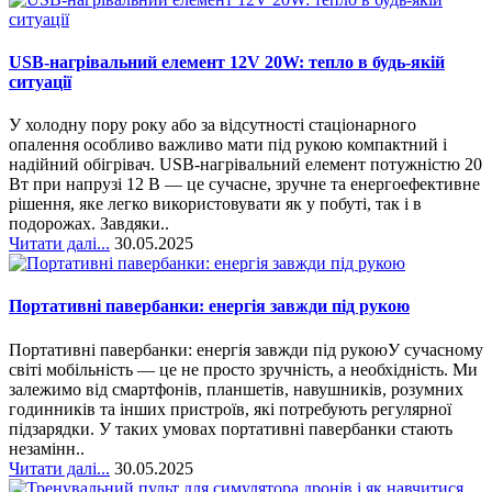
USB-нагрівальний елемент 12V 20W: тепло в будь-якій
ситуації
У холодну пору року або за відсутності стаціонарного
опалення особливо важливо мати під рукою компактний і
надійний обігрівач. USB-нагрівальний елемент потужністю 20
Вт при напрузі 12 В — це сучасне, зручне та енергоефективне
рішення, яке легко використовувати як у побуті, так і в
подорожах. Завдяки..
Читати далі...
30.05.2025
Портативні павербанки: енергія завжди під рукою
Портативні павербанки: енергія завжди під рукоюУ сучасному
світі мобільність — це не просто зручність, а необхідність. Ми
залежимо від смартфонів, планшетів, навушників, розумних
годинників та інших пристроїв, які потребують регулярної
підзарядки. У таких умовах портативні павербанки стають
незамінн..
Читати далі...
30.05.2025