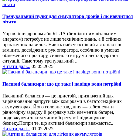
Тренувальний пульт для симулятора дронів і як навчитися
літати
Управління дроном або БПЛА (безпілотним літальним
апаратом) потребує не лише технічних знань, а й стійких
практичних навичок. Навіть найсучасніший автопілот не
замінить досвідчених рук оператора, особливо в умовах
обмеженого простору, сильного вітру чи нестандартної
ситуації. Саме тому тренувальний ..
Читати далі...
05.05.2025
Пасивні балансири: що це таке і навіщо вони потрібні
Пасивний балансир — це пристрій, призначений для
вирівнювання напруги між комірками в багатосекційних
акумуляторах. Його головне завдання — забезпечити
рівномірну зарядку й розрядку всіх елементів батареї,
подовжуючи таким чином її ресурс і підвищуючи
безпеку.Попри те, що активні балансири вважаютьс..
Читати далі...
01.05.2025