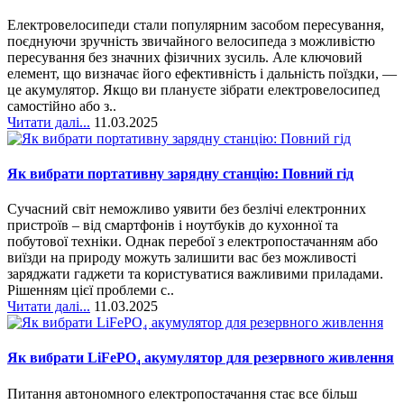
Електровелосипеди стали популярним засобом пересування,
поєднуючи зручність звичайного велосипеда з можливістю
пересування без значних фізичних зусиль. Але ключовий
елемент, що визначає його ефективність і дальність поїздки, —
це акумулятор. Якщо ви плануєте зібрати електровелосипед
самостійно або з..
Читати далі...
11.03.2025
Як вибрати портативну зарядну станцію: Повний гід
Сучасний світ неможливо уявити без безлічі електронних
пристроїв – від смартфонів і ноутбуків до кухонної та
побутової техніки. Однак перебої з електропостачанням або
виїзди на природу можуть залишити вас без можливості
заряджати гаджети та користуватися важливими приладами.
Рішенням цієї проблеми с..
Читати далі...
11.03.2025
Як вибрати LiFePO₄ акумулятор для резервного живлення
Питання автономного електропостачання стає все більш