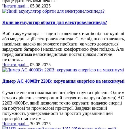
працездатність комплексів..
Читати далі...
05.08.2025
Який акумулятор обрати для електровелосипеда?
Вибір акумулятора — один із ключових етапів під час купівлі
або модернізації електровелосипеда. Саме від нього залежить,
наскільки далеко ви зможете проїхати, як часто доведеться
заряджати батарею і наскільки комфортною буде поїздка. Але
перед багатьма велосипедистами постає цілком логічне
питання: ..
Читати далі...
05.08.2025
Димер AC 4000Вт 220В: керування енергією на максимумі
Сучасне енергоспоживання потребує гнучких рішень. Одним
із таких рішень є електронний регулятор напруги (димер) AC
220В 4000Вт, який дозволяє точно керувати подачею енергії
на побутові та промислові пристрої. Завдяки високій
потужності, універсальності та простоті управління цей
пристрій стає незамі..
Читати далі...
30.05.2025