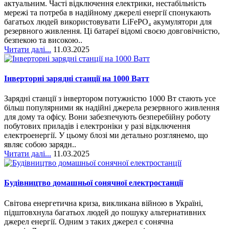
актуальним. Часті відключення електрики, нестабільність
мережі та потреба в надійному джерелі енергії спонукають
багатьох людей використовувати LiFePO₄ акумулятори для
резервного живлення. Ці батареї відомі своєю довговічністю,
безпекою та високою..
Читати далі...
11.03.2025
Інверторні зарядні станції на 1000 Ватт
Зарядні станції з інвертором потужністю 1000 Вт стають усе
більш популярними як надійні джерела резервного живлення
для дому та офісу. Вони забезпечують безперебійну роботу
побутових приладів і електроніки у разі відключення
електроенергії. У цьому блозі ми детально розглянемо, що
являє собою зарядн..
Читати далі...
11.03.2025
Будівництво домашньої сонячної електростанції
Світова енергетична криза, викликана війною в Україні,
підштовхнула багатьох людей до пошуку альтернативних
джерел енергії. Одним з таких джерел є сонячна