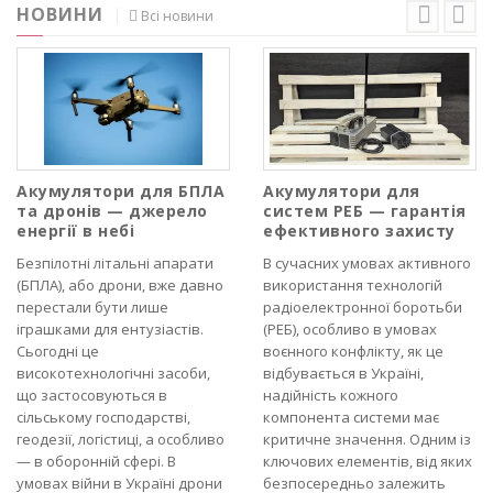
НОВИНИ
Всі новини
Акумулятори для БПЛА
Акумулятори для
та дронів — джерело
систем РЕБ — гарантія
енергії в небі
ефективного захисту
Безпілотні літальні апарати
В сучасних умовах активного
(БПЛА), або дрони, вже давно
використання технологій
перестали бути лише
радіоелектронної боротьби
іграшками для ентузіастів.
(РЕБ), особливо в умовах
Сьогодні це
воєнного конфлікту, як це
високотехнологічні засоби,
відбувається в Україні,
що застосовуються в
надійність кожного
сільському господарстві,
компонента системи має
геодезії, логістиці, а особливо
критичне значення. Одним із
— в оборонній сфері. В
ключових елементів, від яких
умовах війни в Україні дрони
безпосередньо залежить