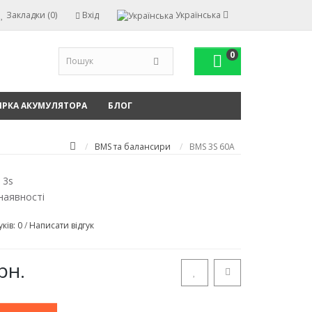
Закладки (0)
Вхід
Українська
0
ІРКА АКУМУЛЯТОРА
БЛОГ
BMS та балансири
BMS 3S 60A
 3s
наявності
уків: 0
/
Написати відгук
рн.