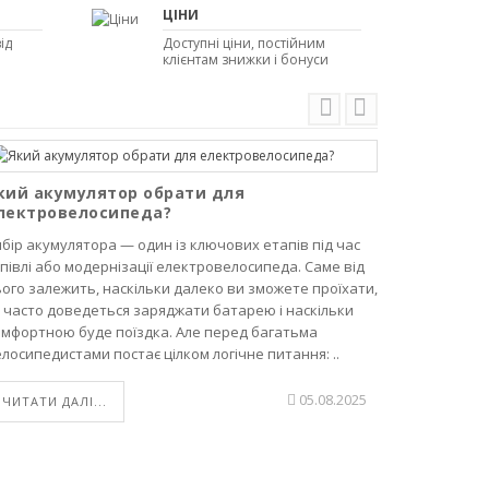
ЦІНИ
ід
Доступні ціни, постійним
клієнтам знижки і бонуси
кий акумулятор обрати для
лектровелосипеда?
Димер AC
на макс
бір акумулятора — один із ключових етапів під час
півлі або модернізації електровелосипеда. Саме від
Сучасне ен
ого залежить, наскільки далеко ви зможете проїхати,
Одним із т
 часто доведеться заряджати батарею і наскільки
напруги (д
омфортною буде поїздка. Але перед багатьма
керувати п
лосипедистами постає цілком логічне питання: ..
пристрої. 
та простоті
05.08.2025
ЧИТАТИ ДАЛІ...
ЧИТАТИ Д