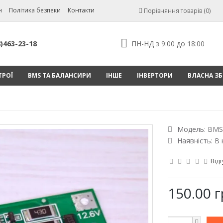
н
Політика безпеки
Контакти
Порівняння товарів (0)
8)463-23-18
ПН-НД з 9:00 до 18:00
ТРОЇ
BMS ТА БАЛАНСИРИ
ІНШЕ
ІНВЕРТОРИ
ВЛАСНА ЗБ
Модель:
BMS
Наявність: В 
Відг
150.00 г