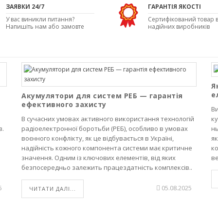
ЗАЯВКИ 24/7
ГАРАНТІЯ ЯКОСТІ
У вас виникли питання?
Сертифікований товар в
Напишіть нам або замовте
надійних виробників
дзвінок
Я
е
Акумулятори для систем РЕБ — гарантія
ефективного захисту
Ви
В сучасних умовах активного використання технологій
ку
в.
радіоелектронної боротьби (РЕБ), особливо в умовах
нь
воєнного конфлікту, як це відбувається в Україні,
як
надійність кожного компонента системи має критичне
к
значення. Одним із ключових елементів, від яких
ве
безпосередньо залежить працездатність комплексів..
5
05.08.2025
ЧИТАТИ ДАЛІ...