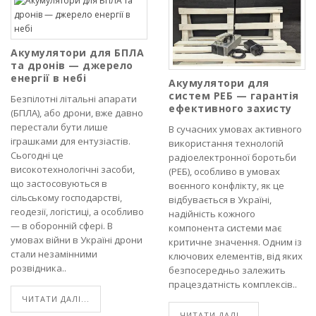
Акумулятори для БПЛА
та дронів — джерело
енергії в небі
Акумулятори для
систем РЕБ — гарантія
Безпілотні літальні апарати
ефективного захисту
(БПЛА), або дрони, вже давно
перестали бути лише
В сучасних умовах активного
іграшками для ентузіастів.
використання технологій
Сьогодні це
радіоелектронної боротьби
високотехнологічні засоби,
(РЕБ), особливо в умовах
що застосовуються в
воєнного конфлікту, як це
сільському господарстві,
відбувається в Україні,
геодезії, логістиці, а особливо
надійність кожного
— в оборонній сфері. В
компонента системи має
умовах війни в Україні дрони
критичне значення. Одним із
стали незамінними
ключових елементів, від яких
розвідника..
безпосередньо залежить
працездатність комплексів..
ЧИТАТИ ДАЛІ...
ЧИТАТИ ДАЛІ...