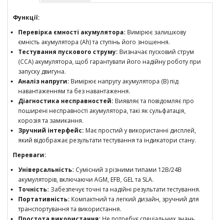
Функції:
Перевірка ємності акумулятора:
Вимірює залишкову
ємність акумулятора (Ah) та ступінь його зношення.
Тестування пускового струму:
Визначає пусковий струм
(CCA) акумулятора, щоб гарантувати його надійну роботу при
запуску двигуна.
Аналіз напруги:
Вимірює напругу акумулятора (В) під
навантаженням та без навантаження.
Діагностика несправностей:
Виявляє та повідомляє про
поширені несправності акумулятора, такі як сульфатація,
корозія та замикання.
Зручний інтерфейс:
Має простий у використанні дисплей,
який відображає результати тестування та індикатори стану.
Переваги:
Універсальність:
Сумісний з різними типами 12В/24В
акумуляторів, включаючи AGM, EFB, GEL та SLA.
Точність:
Забезпечує точні та надійні результати тестування.
Портативність:
Компактний та легкий дизайн, зручний для
транспортування та використання.
Простота використання:
Не потребує спеціальних знань