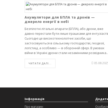
Акумулятори для БПЛА та дронів —
джерело енергії в небі
Безпілотні літальні апарати (БПЛА), або дрони, вже
давно перестали бути лише іграшками для ентузіасті
Сьогодні це високотехнологічні засоби, що
застосовуються в сільському господарстві, геодезії,
логістиці, а особливо — в оборонній сфері. В умовах
війни в Україні дрони стали незамінними розвідника..
05.08.202
ЧИТАТИ ДАЛІ...
Інформація
Додат
Про магазин
Особист