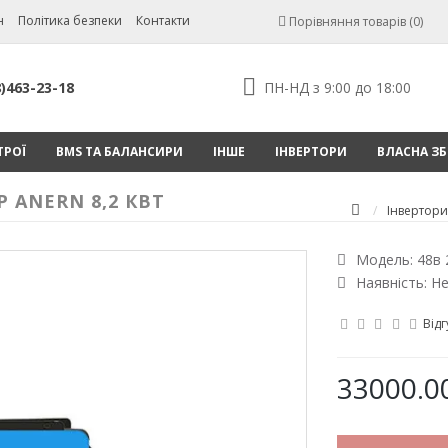
н
Політика безпеки
Контакти
Порівняння товарів (0)
8)463-23-18
ПН-НД з 9:00 до 18:00
ТРОЇ
BMS ТА БАЛАНСИРИ
ІНШЕ
ІНВЕРТОРИ
ВЛАСНА ЗБ
 ANERN 8,2 КВТ
Інвертори
Модель:
48в 
Наявність: Н
Відг
33000.00