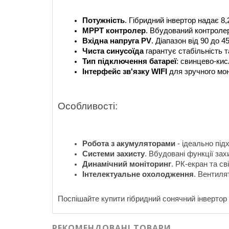
Потужність
. Гібридний інвертор надає 8
MPPT контролер
. Вбудований контролер
Вхідна напруга PV
. Діапазон від 90 до 
Чиста синусоїда 
гарантує стабільність т
Тип підключення батареї
: свинцево-кис
Інтерфейс зв'язку WIFI
 для зручного мо
Особливості:
Робота з акумуляторами 
- ідеально пі
Системи захисту
. Вбудовані функції зах
Динамічний моніторинг
. РК-екран та с
Інтелектуальне охолодження
. Вентиля
Поспішайте купити гібридний сонячний інвертор 
РЕКОМЕНДОВАНІ ТОВАРИ