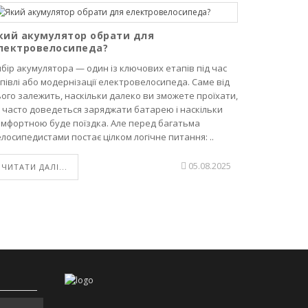
кий акумулятор обрати для
лектровелосипеда?
Димер AC
на макс
бір акумулятора — один із ключових етапів під час
півлі або модернізації електровелосипеда. Саме від
Сучасне ен
ого залежить, наскільки далеко ви зможете проїхати,
Одним із т
 часто доведеться заряджати батарею і наскільки
напруги (д
омфортною буде поїздка. Але перед багатьма
керувати п
лосипедистами постає цілком логічне питання: ..
пристрої. 
та простоті
05.08.2025
ЧИТАТИ ДАЛІ...
ЧИТАТИ Д