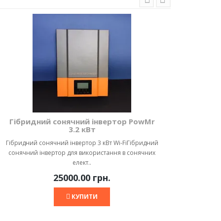
Гібридний сонячний інвертор PowMr
3.2 кВт
Як з
Гібридний сонячний інвертор 3 кВт Wi-FiГібридний
е
сонячний інвертор для використання в сонячних
елект..
25000.00 грн.
КУПИТИ