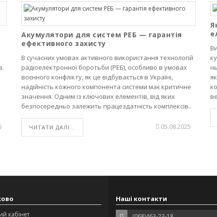
Я
е
Акумулятори для систем РЕБ — гарантія
ефективного захисту
Ви
В сучасних умовах активного використання технологій
ку
в.
радіоелектронної боротьби (РЕБ), особливо в умовах
нь
воєнного конфлікту, як це відбувається в Україні,
як
надійність кожного компонента системи має критичне
к
значення. Одним із ключових елементів, від яких
ве
безпосередньо залежить працездатність комплексів..
5
05.08.2025
ЧИТАТИ ДАЛІ...
ково
Наші контакти
ий кабінет
(068)463-23-18