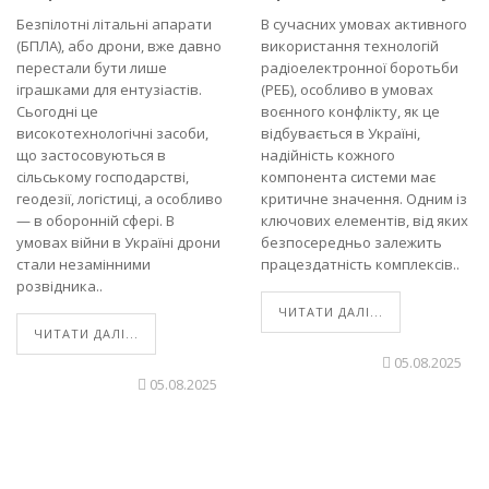
Безпілотні літальні апарати
В сучасних умовах активного
(БПЛА), або дрони, вже давно
використання технологій
перестали бути лише
радіоелектронної боротьби
іграшками для ентузіастів.
(РЕБ), особливо в умовах
Сьогодні це
воєнного конфлікту, як це
високотехнологічні засоби,
відбувається в Україні,
що застосовуються в
надійність кожного
сільському господарстві,
компонента системи має
геодезії, логістиці, а особливо
критичне значення. Одним із
— в оборонній сфері. В
ключових елементів, від яких
умовах війни в Україні дрони
безпосередньо залежить
стали незамінними
працездатність комплексів..
розвідника..
ЧИТАТИ ДАЛІ...
ЧИТАТИ ДАЛІ...
05.08.2025
05.08.2025