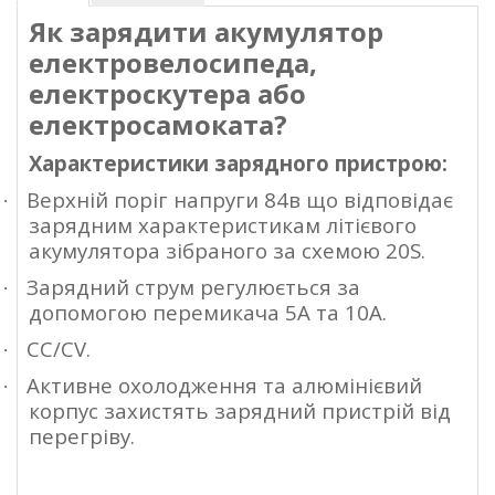
Як зарядити акумулятор
електровелосипеда,
електроскутера або
електросамоката?
Характеристики зарядного пристрою:
Верхній поріг напруги 84в що відповідає
·
зарядним характеристикам літієвого
акумулятора зібраного за схемою
20
S
.
Зарядний струм регулюється за
·
допомогою
перемикача
5
А
та
1
0
А.
CC
/
CV
.
·
Активне охолодження та алюмінієвий
·
корпус захистять зарядний пристрій від
перегріву.