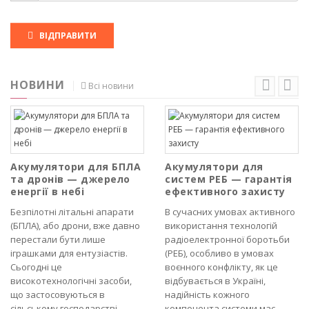
ВІДПРАВИТИ
НОВИНИ
Всі новини
Акумулятори для БПЛА
Акумулятори для
та дронів — джерело
систем РЕБ — гарантія
енергії в небі
ефективного захисту
Безпілотні літальні апарати
В сучасних умовах активного
(БПЛА), або дрони, вже давно
використання технологій
перестали бути лише
радіоелектронної боротьби
іграшками для ентузіастів.
(РЕБ), особливо в умовах
Сьогодні це
воєнного конфлікту, як це
високотехнологічні засоби,
відбувається в Україні,
що застосовуються в
надійність кожного
сільському господарстві,
компонента системи має