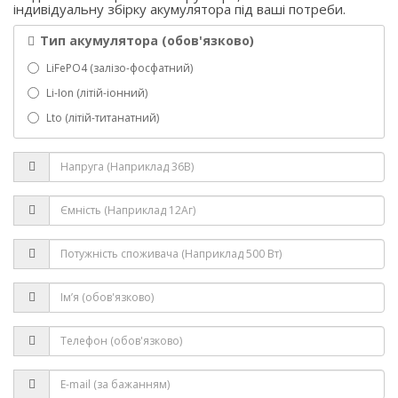
індивідуальну збірку акумулятора під ваші потреби.
Тип акумулятора (обов'язково)
LiFePO4 (залізо-фосфатний)
Li-Ion (літій-іонний)
Lto (літій-титанатний)