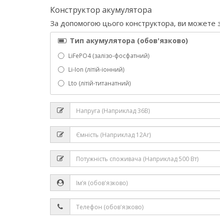
Конструктор акумулятора
За допомогою цього конструктора, ви можете з
Тип акумулятора (обов'язково)
LiFePO4 (залізо-фосфатний)
Li-Ion (літій-іонний)
Lto (літій-титанатний)