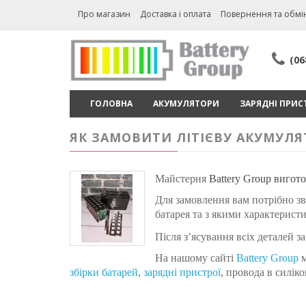
Про магазин
Доставка і оплата
Повернення та обмі
(06
ГОЛОВНА
АКУМУЛЯТОРИ
ЗАРЯДНІ ПРИС
ЯК ЗАМОВИТИ ЛІТІЄВУ АКУМУЛЯ
Майстерня 
Battery Group вигото
Для замовлення вам потрібно зв
батарея та з якими характерист
Після з’ясування всіх деталей 
На нашому сайті
Battery Group
збірки батарей
,
з
арядні пристрої
,
провода в силікон