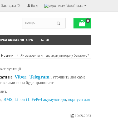
Закладки (0)
Вхід
Українська
0
ІРКА АКУМУЛЯТОРА
БЛОГ
Новини
Як замовити літієву акумуляторну батарею?
ксплуатації. 
Viber
Telegram
сати на 
,
і уточнить яка саме 
оживачами вона буде працювати.
ант.
а
,
BMS
,
Li-ion і LiFePe4
акумулятори
,
к
орпуси для
10.05.2023