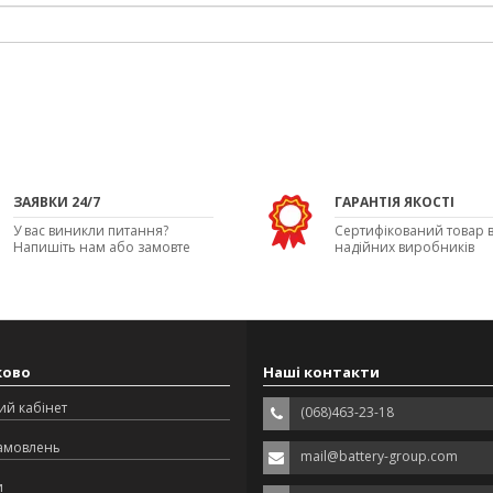
ЗАЯВКИ 24/7
ГАРАНТІЯ ЯКОСТІ
У вас виникли питання?
Сертифікований товар в
Напишіть нам або замовте
надійних виробників
дзвінок
ково
Наші контакти
ий кабінет
(068)463-23-18
замовлень
mail@battery-group.com
и