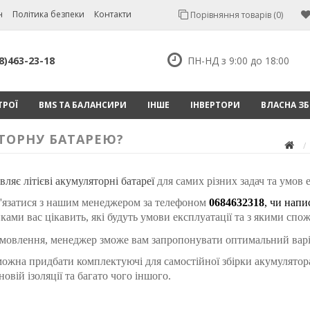
н
Політика безпеки
Контакти
Порівняння товарів (0)
8)463-23-18
ПН-НД з 9:00 до 18:00
ТРОЇ
BMS ТА БАЛАНСИРИ
ІНШЕ
ІНВЕРТОРИ
ВЛАСНА ЗБ
ТОРНУ БАТАРЕЮ?
вляє літієві акумуляторні батареї
 для самих різних задач та умов е
'язатися з нашим менеджером за телефоном 
0684632318
, чи напи
иками вас цікавить, які будуть умови експлуатації та з якими сп
замовлення, менеджер зможе вам запропонувати оптимальний варі
можна придбати комплектуючі для самостійної збірки акумулятор
овій ізоляції та багато чого іншого.